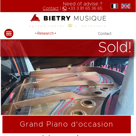
Need of advise ?
Contact
|
+33 3 81 65 36 65
Agreed center
C. Bechstein
• Research •
Contact
Sold!
Grand Piano d'occasion