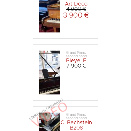
Art Déco
4 900 €
3 900 €
Grand Piano
second hand
Pleyel
F
7 900 €
Grand Piano
second hand
C. Bechstein
B208