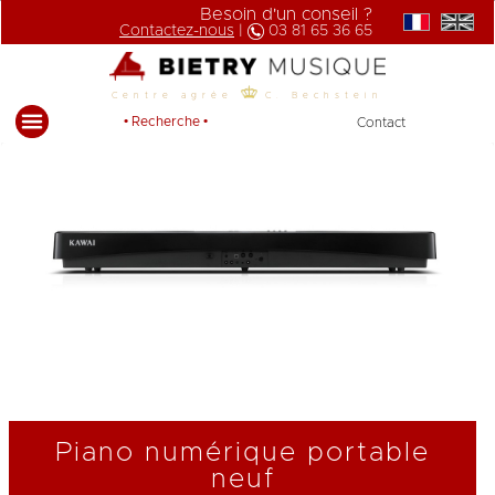
Besoin d'un conseil ?
Contactez-nous
|
03 81 65 36 65
Centre agrée
C. Bechstein
• Recherche •
Contact
Piano numérique portable
neuf