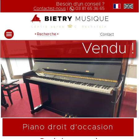
Besoin d'un conseil ?
Contactez-nous
|
03 81 65 36 65
Centre agrée
C. Bechstein
• Recherche •
Contact
Vendu !
Piano droit d'occasion