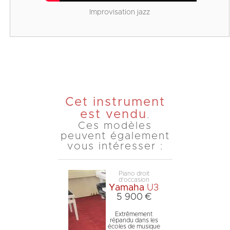
Improvisation jazz
Cet instrument
est vendu
.
Ces modèles
peuvent également
vous intéresser :
Piano droit
d'occasion
Yamaha
U3
5 900 €
Extrêmement
répandu dans les
écoles de musique