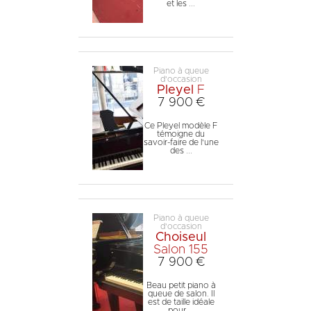
et les ...
Piano à queue
d'occasion
Pleyel
F
7 900 €
Ce Pleyel modèle F
témoigne du
savoir-faire de l'une
des ...
Piano à queue
d'occasion
Choiseul
Salon 155
7 900 €
Beau petit piano à
queue de salon. Il
est de taille idéale
pour ...