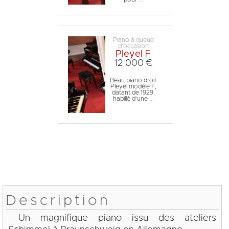
Piano à queue
d'occasion
Pleyel
F
12 000 €
Beau piano droit
Pleyel modèle F,
datant de 1929,
habillé d'une ...
Description
Un magnifique piano issu des ateliers