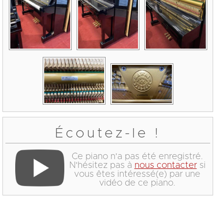
Écoutez-le !
Ce piano n'a pas été enregistré.
N'hésitez pas à
nous contacter
si
vous êtes intéressé(e) par une
vidéo de ce piano.