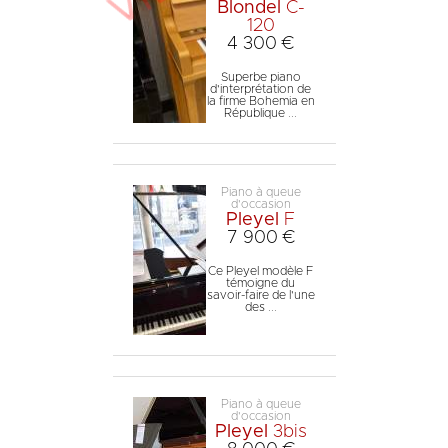
Blondel
C-
120
4 300 €
Superbe piano
d'interprétation de
la firme Bohemia en
République ...
Piano à queue
d'occasion
Pleyel
F
7 900 €
Ce Pleyel modèle F
témoigne du
savoir-faire de l'une
des ...
Piano à queue
d'occasion
Pleyel
3bis