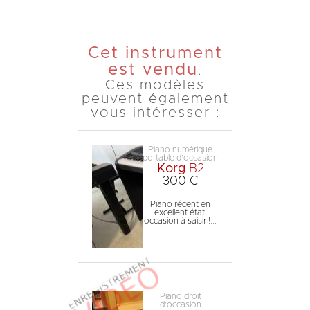
Cet instrument
est vendu
.
Ces modèles
peuvent également
vous intéresser :
Piano numérique
portable d'occasion
Korg
B2
300 €
Piano récent en
excellent état,
occasion à saisir !...
Piano droit
d'occasion