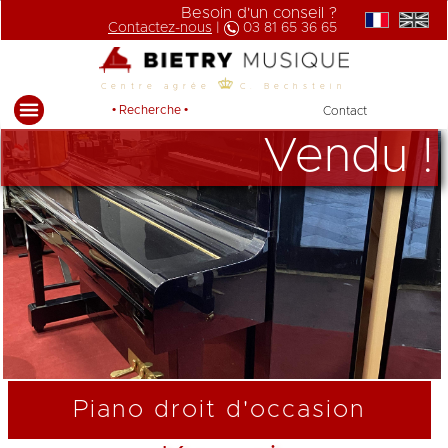
Besoin d'un conseil ?
Contactez-nous
|
03 81 65 36 65
Centre agrée
C. Bechstein
• Recherche •
Contact
Vendu !
Piano droit d'occasion