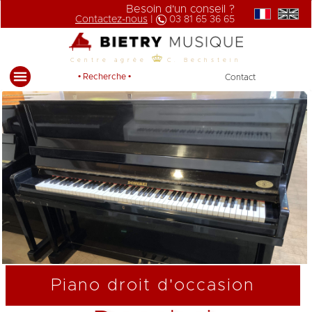
Besoin d'un conseil ?
Contactez-nous
|
03 81 65 36 65
Centre agrée
C. Bechstein
• Recherche •
Contact
Piano droit d'occasion