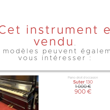
Cet instrument 
vendu
.
 modèles peuvent égale
vous intéresser :
Piano droit d'occasion
Suter
130
1 000 €
900 €