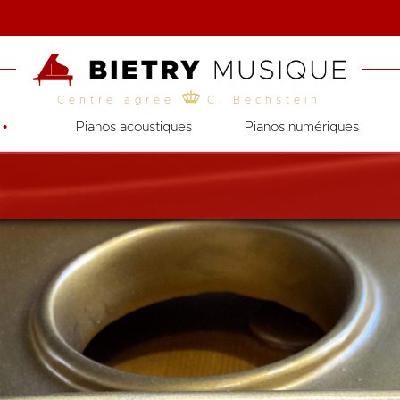
Centre agrée
C. Bechstein
•
Pianos acoustiques
Pianos numériques