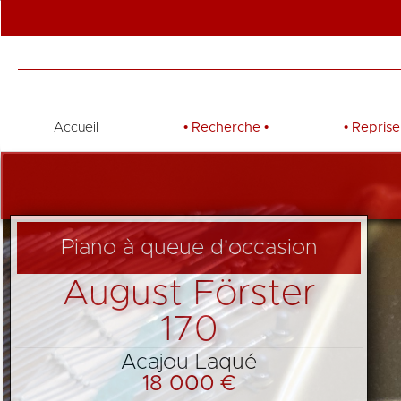
Accueil
•
Recherche
•
•
Reprise
Piano à queue d'occasion
August Förster
170
Acajou Laqué
18 000 €