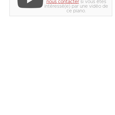
nous contacter
si vous êtes
intéressé(e) par une vidéo de
ce piano.