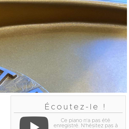
Écoutez-le !
Ce piano n'a pas été
enregistré. N'hésitez pas à