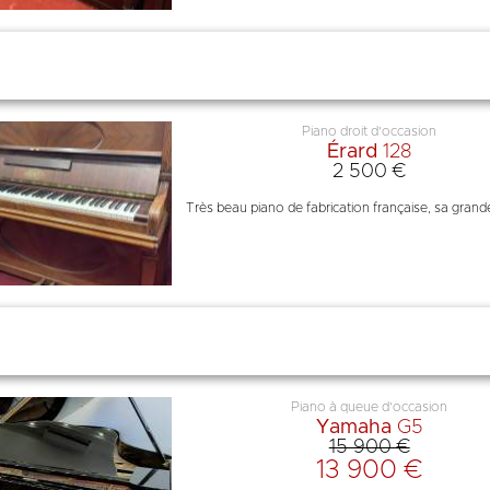
Piano droit d'occasion
Érard
128
2 500 €
Très beau piano de fabrication française, sa grande ta
Piano à queue d'occasion
Yamaha
G5
15 900 €
13 900 €