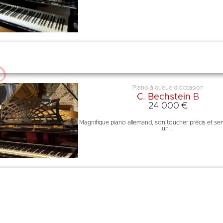
Piano à queue d'occasion
C. Bechstein
B
24 000 €
Magnifique piano allemand, son toucher précis et se
un ...