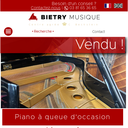
Besoin d'un conseil ?
Contactez-nous
|
03 81 65 36 65
Centre agrée
C. Bechstein
• Recherche •
Contact
Vendu !
Piano à queue d'occasion