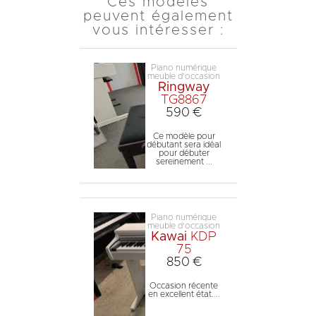
Ces modèles
peuvent également
vous intéresser :
Piano numérique
meuble d'occasion
Ringway
TG8867
590 €
Ce modèle pour
débutant sera idéal
pour débuter
sereinement ...
Piano numérique
meuble d'occasion
Kawai
KDP
75
850 €
Occasion récente
en excellent état....