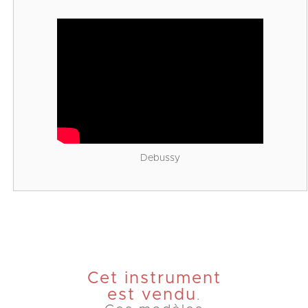
Debussy
Cet instrument
est vendu
.