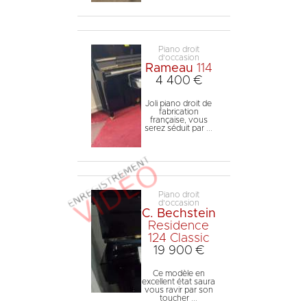
Piano droit
d'occasion
Rameau
114
4 400 €
Joli piano droit de
fabrication
française, vous
serez séduit par ...
Piano droit
d'occasion
C. Bechstein
Residence
124 Classic
19 900 €
Ce modèle en
excellent état saura
vous ravir par son
toucher ...