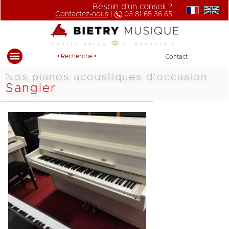
Besoin d'un conseil ?
Contactez-nous
|
03 81 65 36 65
Centre agrée
C. Bechstein
• Recherche •
Contact
Nos pianos acoustiques d'occasion
Sangler