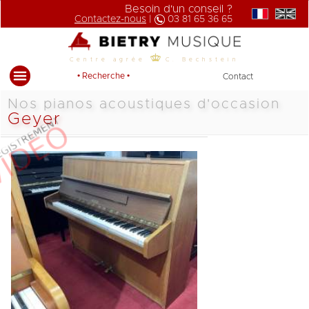
Besoin d'un conseil ?
Contactez-nous
|
03 81 65 36 65
Centre agrée
C. Bechstein
• Recherche •
Contact
Nos pianos acoustiques d'occasion
Geyer