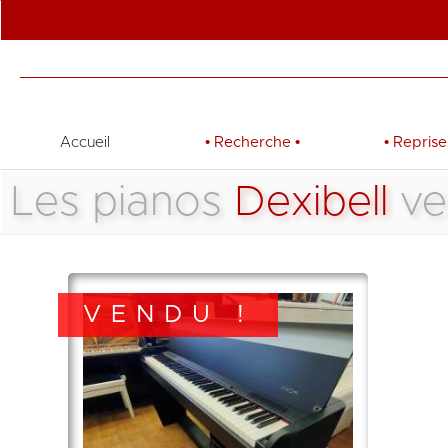
Accueil
•
Recherche
•
•
Reprise
Les pianos
Dexibell
ve
VENDU !