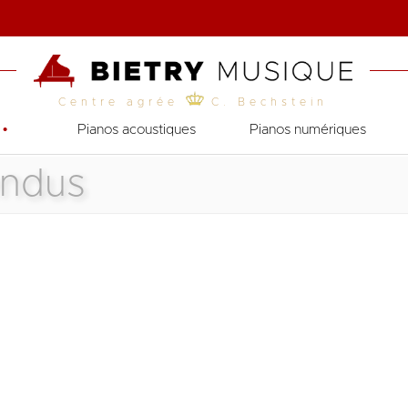
Centre agrée
C. Bechstein
•
Pianos acoustiques
Pianos numériques
ndus