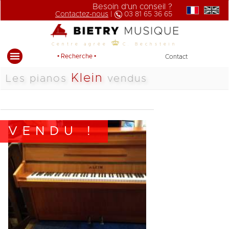
Besoin d'un conseil ?
Contactez-nous
|
03 81 65 36 65
Centre agrée
C. Bechstein
• Recherche •
Contact
Klein
Les pianos
vendus
VENDU !