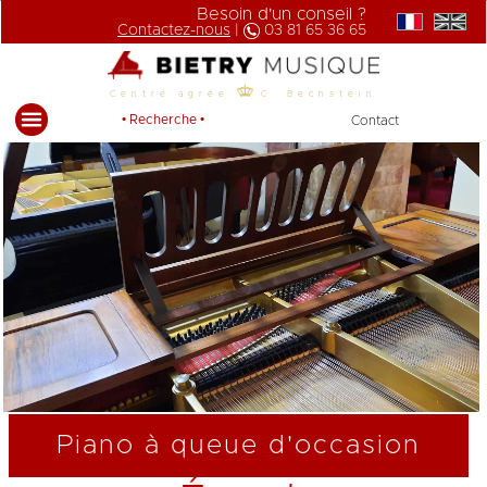
Besoin d'un conseil ?
Contactez-nous
|
03 81 65 36 65
Centre agrée
C. Bechstein
• Recherche •
Contact
Piano à queue d'occasion