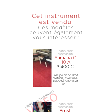
Cet instrument
est vendu
.
Ces modèles
peuvent également
vous intéresser :
Piano droit
d'occasion
Yamaha
C
110 A
3 400 €
Très joli piano droit
d'étude, avec une
sonorité précise et
un ...
Piano droit
d'occasion
Ernst