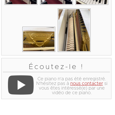
Écoutez-le !
Ce piano n'a pas été enregistré.
N'hésitez pas à
nous contacter
si
vous êtes intéressé(e) par une
vidéo de ce piano.