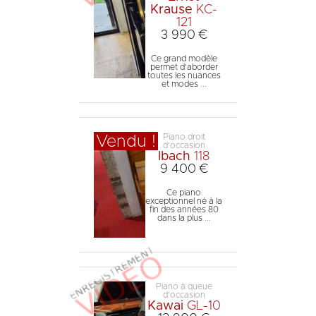
Krause
KC-
121
3 990 €
Ce grand modèle
permet d'aborder
toutes les nuances
et modes ...
Piano droit
Vendu !
d'occasion
Ibach
118
9 400 €
Ce piano
exceptionnel né à la
fin des années 80
dans la plus ...
Piano à queue
d'occasion
Kawai
GL-10