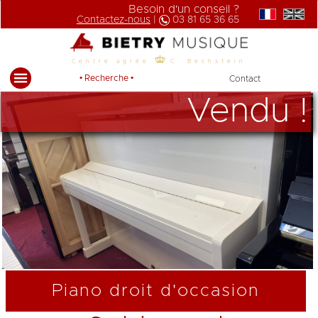
Besoin d'un conseil ?
Contactez-nous
|
03 81 65 36 65
Centre agrée
C. Bechstein
• Recherche •
Contact
Vendu !
Piano droit d'occasion