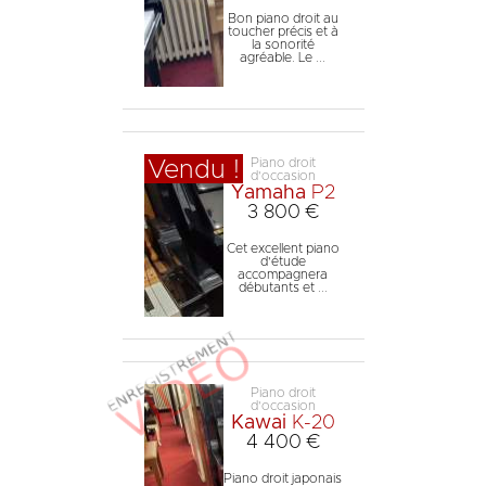
Bon piano droit au
toucher précis et à
la sonorité
agréable. Le ...
Piano droit
Vendu !
d'occasion
Yamaha
P2
3 800 €
Cet excellent piano
d'étude
accompagnera
débutants et ...
Piano droit
d'occasion
Kawai
K-20
4 400 €
Piano droit japonais