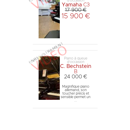
d'occasion
Yamaha
C3
17 900 €
15 900 €
Piano à queue
d'occasion
C. Bechstein
B
24 000 €
Magnifique piano
allemand, son
toucher précis et
sensible permet un
...