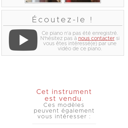
Écoutez-le !
Ce piano n'a pas été enregistré.
N'hésitez pas à
nous contacter
si
vous êtes intéressé(e) par une
vidéo de ce piano.
Cet instrument
est vendu
.
Ces modèles
peuvent également
vous intéresser :