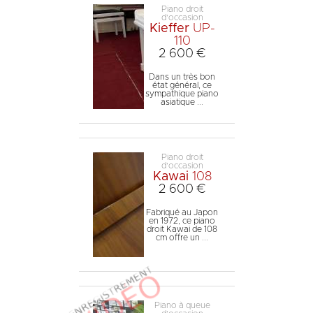
Piano droit
d'occasion
Kieffer
UP-
110
2 600 €
Dans un très bon
état général, ce
sympathique piano
asiatique ...
Piano droit
d'occasion
Kawai
108
2 600 €
Fabriqué au Japon
en 1972, ce piano
droit Kawai de 108
cm offre un ...
Piano à queue