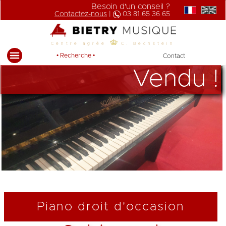
Besoin d'un conseil ?
Contactez-nous
|
03 81 65 36 65
Centre agrée
C. Bechstein
• Recherche •
Contact
Vendu !
Piano droit d'occasion