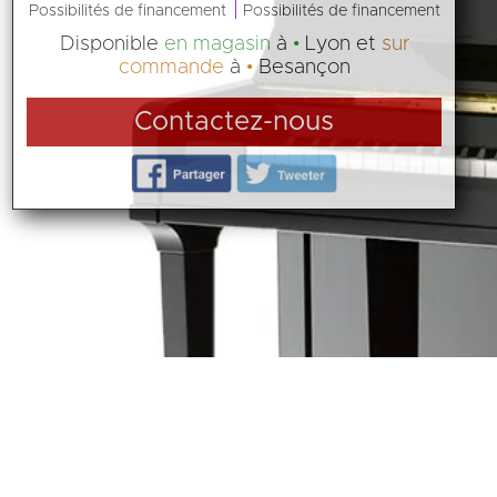
Possibilités de financement
Possibilités de financement
Disponible
en magasin
à
Lyon
et
sur
commande
à
Besançon
Contactez-nous