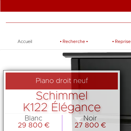
Accueil
•
Recherche
•
•
Reprise
Piano droit neuf
Schimmel
K122 Élégance
Blanc
Noir
29 800 €
27 800 €