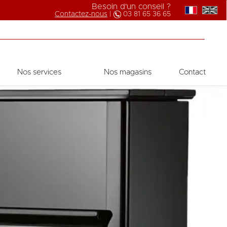
Besoin d'un conseil ?
Contactez-nous
|
03 81 65 36 65
Nos services
Nos magasins
Contact