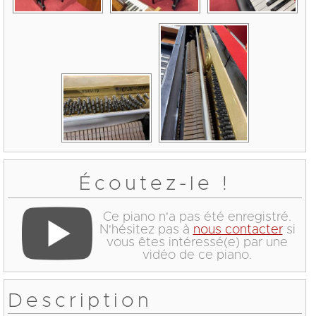
Écoutez-le !
Ce piano n'a pas été enregistré.
N'hésitez pas à
nous contacter
si
vous êtes intéressé(e) par une
vidéo de ce piano.
Description