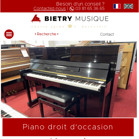
Besoin d'un conseil ?
Contactez-nous
|
03 81 65 36 65
Centre agrée
C. Bechstein
• Recherche •
Contact
Piano droit d'occasion