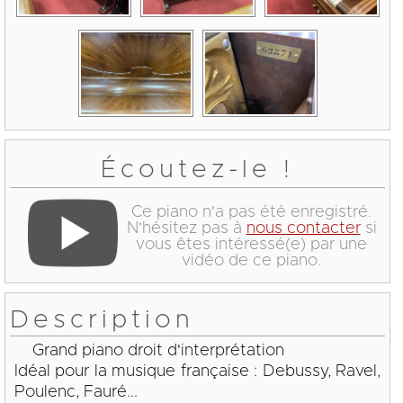
Écoutez-le !
Ce piano n'a pas été enregistré.
N'hésitez pas à
nous contacter
si
vous êtes intéressé(e) par une
vidéo de ce piano.
Description
Grand piano droit d'interprétation
Idéal pour la musique française : Debussy, Ravel,
Poulenc, Fauré...