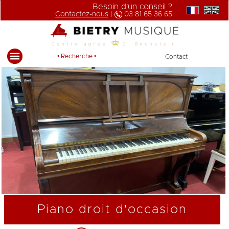
Besoin d'un conseil ?
Contactez-nous
|
03 81 65 36 65
Centre agrée
C. Bechstein
• Recherche •
Contact
Piano droit d'occasion