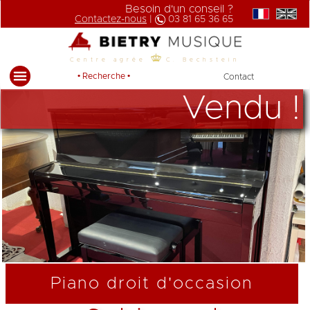
Besoin d'un conseil ?
Contactez-nous
|
03 81 65 36 65
Centre agrée
C. Bechstein
• Recherche •
Contact
Vendu !
Piano droit d'occasion