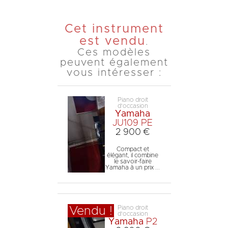
Cet instrument
est vendu
.
Ces modèles
peuvent également
vous intéresser :
Piano droit
d'occasion
Yamaha
JU109 PE
2 900 €
Compact et
élégant, il combine
le savoir-faire
Yamaha à un prix ...
Piano droit
Vendu !
d'occasion
Yamaha
P2