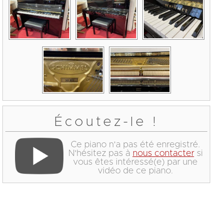
Écoutez-le !
Ce piano n'a pas été enregistré.
N'hésitez pas à
nous contacter
si
vous êtes intéressé(e) par une
vidéo de ce piano.