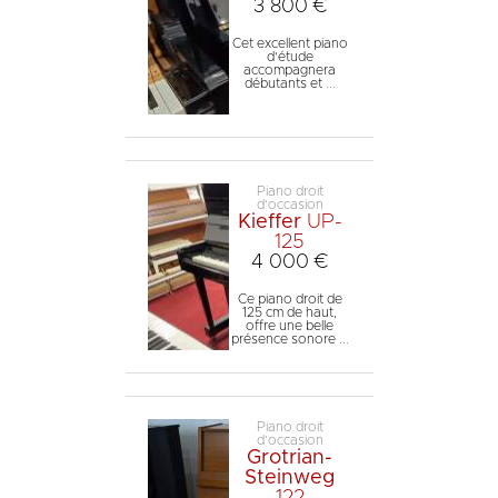
3 800 €
Cet excellent piano
d'étude
accompagnera
débutants et ...
Piano droit
d'occasion
Kieffer
UP-
125
4 000 €
Ce piano droit de
125 cm de haut,
offre une belle
présence sonore ...
Piano droit
d'occasion
Grotrian-
Steinweg