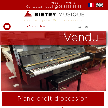
Besoin d'un conseil ?
Contactez-nous
|
03 81 65 36 65
Centre agrée
C. Bechstein
• Recherche •
Contact
Vendu !
Piano droit d'occasion