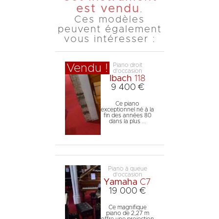
est vendu
.
Ces modèles
peuvent également
vous intéresser :
Piano droit
Vendu !
d'occasion
Ibach
118
9 400 €
Ce piano
exceptionnel né à la
fin des années 80
dans la plus ...
Piano à queue
d'occasion
Yamaha
C7
19 000 €
Ce magnifique
piano de 2,27 m