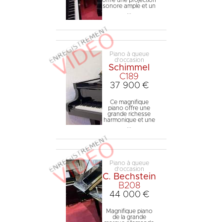
offre une projection
sonore ample et un
...
Piano à queue
d'occasion
Schimmel
C189
37 900 €
Ce magnifique
piano offre une
grande richesse
harmonique et une
...
Piano à queue
d'occasion
C. Bechstein
B208
44 000 €
Magnifique piano
de la grande