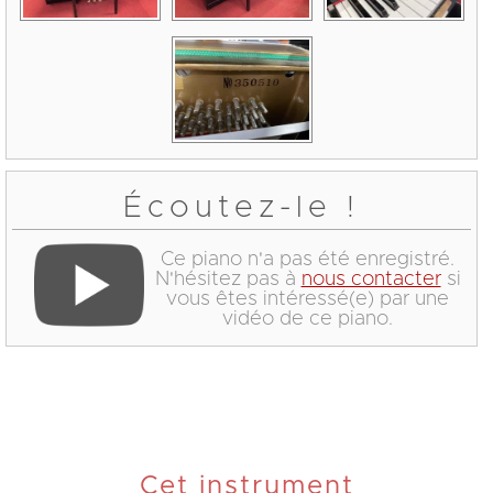
Écoutez-le !
Ce piano n'a pas été enregistré.
N'hésitez pas à
nous contacter
si
vous êtes intéressé(e) par une
vidéo de ce piano.
Cet instrument