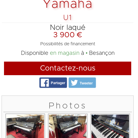
Yamaha
U1
Noir laqué
3 900 €
Possibilités de financement
Disponible
en magasin
à
Besançon
Contactez-nous
Photos