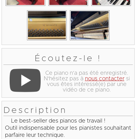
Écoutez-le !
Ce piano n'a pas été enregistré.
N'hésitez pas à
nous contacter
si
vous êtes intéressé(e) par une
vidéo de ce piano.
Description
Le best-seller des pianos de travail !
Outil indispensable pour les pianistes souhaitant
parfaire leur technique.