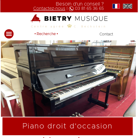
Besoin d'un conseil ?
Contactez-nous
|
03 81 65 36 65
Centre agrée
C. Bechstein
• Recherche •
Contact
Piano droit d'occasion