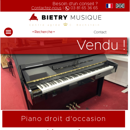
Besoin d'un conseil ?
Contactez-nous
|
03 81 65 36 65
Centre agrée
C. Bechstein
• Recherche •
Contact
Vendu !
Piano droit d'occasion