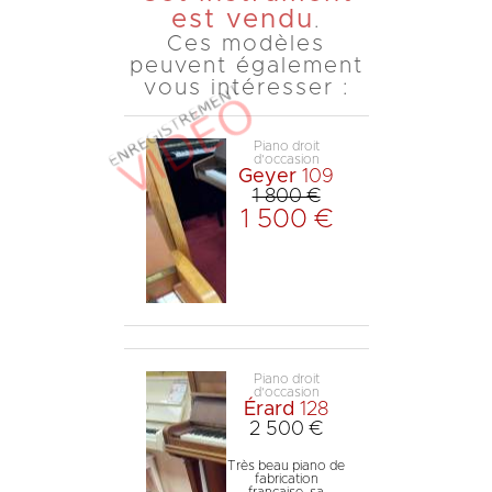
est vendu
.
Ces modèles
peuvent également
vous intéresser :
Piano droit
d'occasion
Geyer
109
1 800 €
1 500 €
Piano droit
d'occasion
Érard
128
2 500 €
Très beau piano de
fabrication