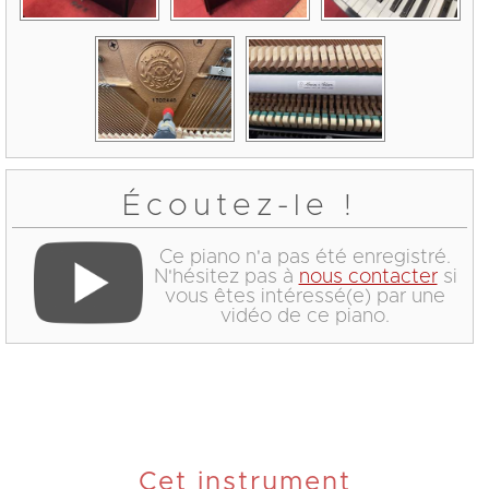
Écoutez-le !
Ce piano n'a pas été enregistré.
N'hésitez pas à
nous contacter
si
vous êtes intéressé(e) par une
vidéo de ce piano.
Cet instrument