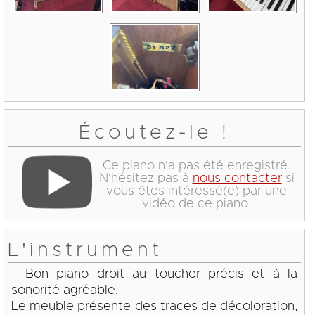
Écoutez-le !
Ce piano n'a pas été enregistré.
N'hésitez pas à
nous contacter
si
vous êtes intéressé(e) par une
vidéo de ce piano.
L'instrument
Bon piano droit au toucher précis et à la
sonorité agréable.
Le meuble présente des traces de décoloration,