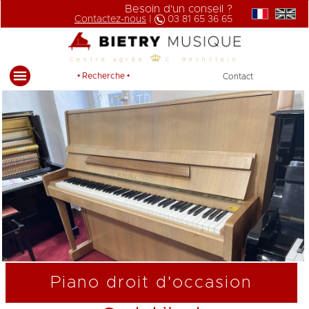
Besoin d'un conseil ?
Contactez-nous
|
03 81 65 36 65
Centre agrée
C. Bechstein
• Recherche •
Contact
Piano droit d'occasion