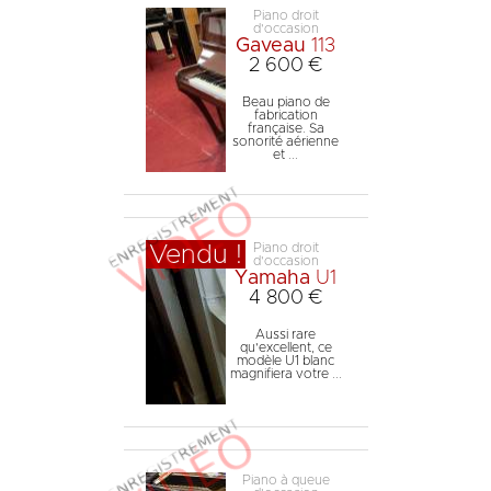
Piano droit
d'occasion
Gaveau
113
2 600 €
Beau piano de
fabrication
française. Sa
sonorité aérienne
et ...
Piano droit
Vendu !
d'occasion
Yamaha
U1
4 800 €
Aussi rare
qu'excellent, ce
modèle U1 blanc
magnifiera votre ...
Piano à queue