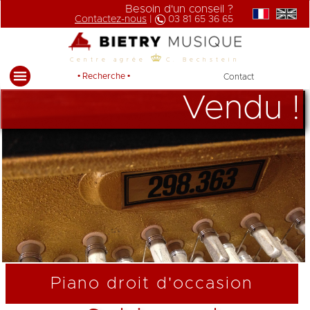
Besoin d'un conseil ?
Contactez-nous
|
03 81 65 36 65
Centre agrée
C. Bechstein
• Recherche •
Contact
Vendu !
Piano droit d'occasion