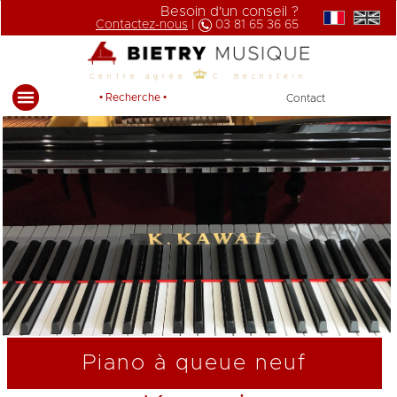
Besoin d'un conseil ?
Contactez-nous
|
03 81 65 36 65
Centre agrée
C. Bechstein
• Recherche •
Contact
Piano à queue neuf