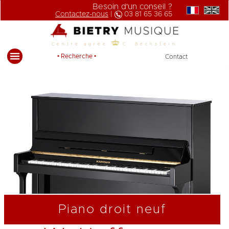
Besoin d'un conseil ?
Contactez-nous
|
03 81 65 36 65
Centre agrée
C. Bechstein
• Recherche •
Contact
Piano droit neuf