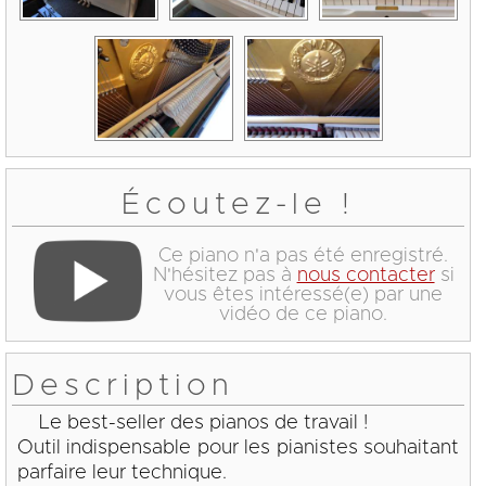
Écoutez-le !
Ce piano n'a pas été enregistré.
N'hésitez pas à
nous contacter
si
vous êtes intéressé(e) par une
vidéo de ce piano.
Description
Le best-seller des pianos de travail !
Outil indispensable pour les pianistes souhaitant
parfaire leur technique.