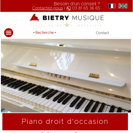
Besoin d'un conseil ?
Contactez-nous
|
03 81 65 36 65
Centre agrée
C. Bechstein
• Recherche •
Contact
Piano droit d'occasion