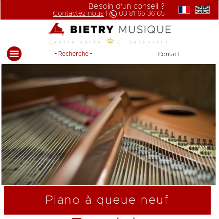
Besoin d'un conseil ?
Contactez-nous
|
03 81 65 36 65
Centre agrée
C. Bechstein
• Recherche •
Contact
Piano à queue neuf