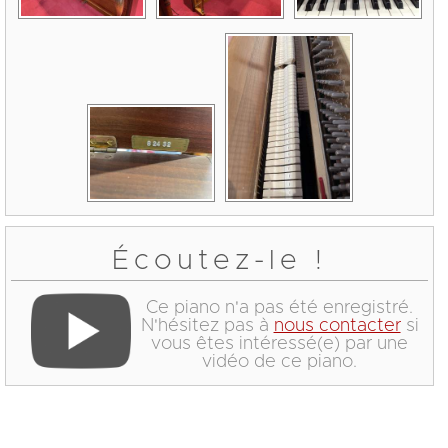
Écoutez-le !
Ce piano n'a pas été enregistré.
N'hésitez pas à
nous contacter
si
vous êtes intéressé(e) par une
vidéo de ce piano.