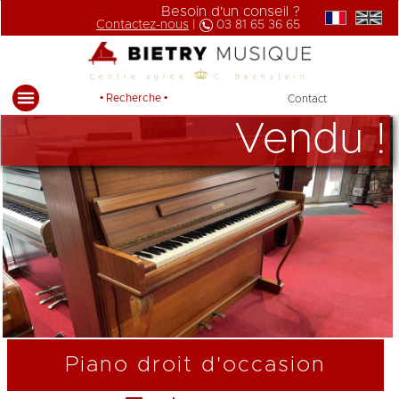
Besoin d'un conseil ?
Contactez-nous
|
03 81 65 36 65
Centre agrée
C. Bechstein
• Recherche •
Contact
Vendu !
Piano droit d'occasion