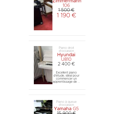
Zimmermann
106
1 500 €
1 190 €
Piano droit
d'occasion
Hyundai
U810
2 400 €
Excellent piano
d'étude, idéal pour
commencer un
apprentissage de ...
Piano à queue
d'occasion
Yamaha
G5
15 900 €