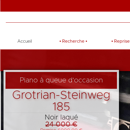
Accueil
•
Recherche
•
•
Reprise
Piano à queue d'occasion
Grotrian-Steinweg
185
Noir laqué
24 000 €