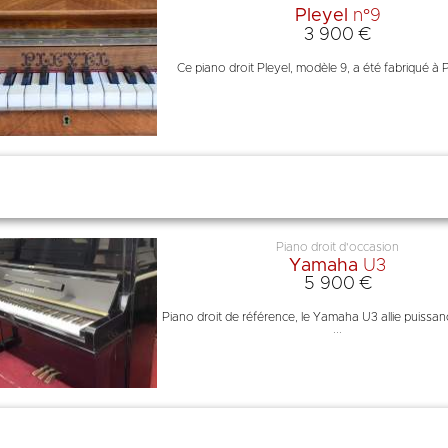
Pleyel
n°9
3 900 €
Ce piano droit Pleyel, modèle 9, a été fabriqué à Pa
Piano droit d'occasion
Yamaha
U3
5 900 €
Piano droit de référence, le Yamaha U3 allie puissan
...